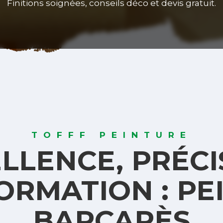
Finitions soignées, conseils déco et devis
gratuit
.
TOFFF PEINTURE
LLENCE, PRÉCI
RMATION : PE
BARCARÈS