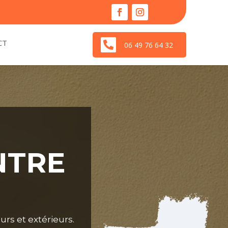
CT

06 49 76 64 32
NTRE
urs et extérieurs.