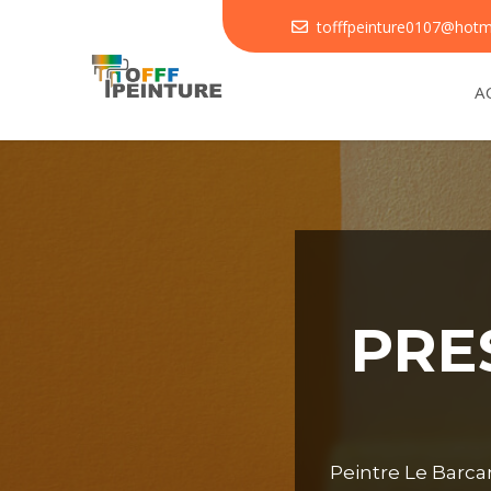
tofffpeinture0107@hotm

A
PRE
Peintre Le Barcar