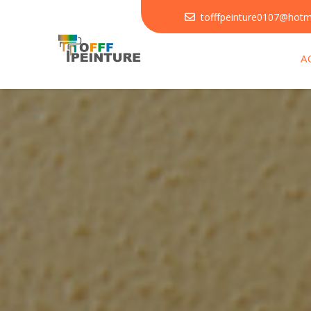
tofffpeinture0107@hotm

A